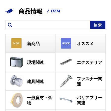
商品情報
/ ITEM
検 索
新商品
オススメ
現場関連
エクステリア
ファスナー関
建具関連
連
一般資材・金
バリアフリー
物
関連