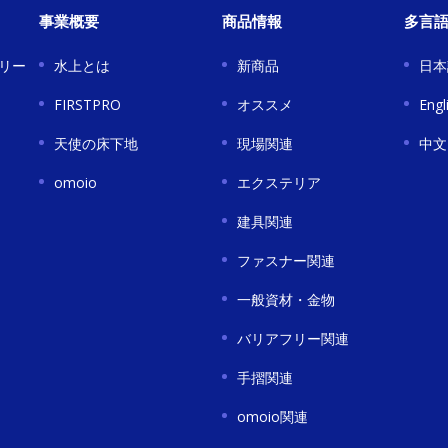
事業概要
商品情報
多言
リー
水上とは
新商品
日本
FIRSTPRO
オススメ
Engl
天使の床下地
現場関連
中文
omoio
エクステリア
建具関連
ファスナー関連
一般資材・金物
バリアフリー関連
手摺関連
omoio関連