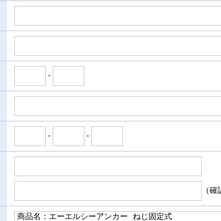
-
-
-
（確