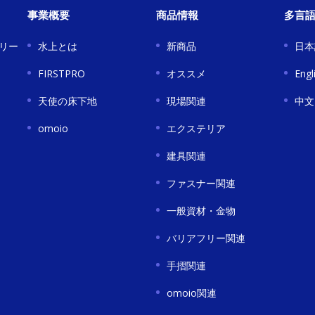
事業概要
商品情報
多言
リー
水上とは
新商品
日本
FIRSTPRO
オススメ
Engl
天使の床下地
現場関連
中文
omoio
エクステリア
建具関連
ファスナー関連
一般資材・金物
バリアフリー関連
手摺関連
omoio関連