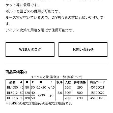
ケット等に最適です。
ボルトと皿ビスの併用が可能です。
ルーズ穴が空いているので、DIY初心者の方にも扱いやすいで
す。
アイデア次第で用途を選ばず使用可能です。
WEBカタログ
お問い合わせ
商品詳細案内
ユニクロ万能L型金折 一覧 (単位 m/m)
品名
A
B
C
D
E
板厚
入数
参考価格
商品コード
BL4080
40
80
30
6.5×30
φ4.5
50個
290
45100021
BL6012
60
120
40
3.0
30個
500
45100022
7×30
φ5
BL9018
90
180
50
20個
690
45100023
※BL4080の長穴計2箇所その他長穴計3箇所です。