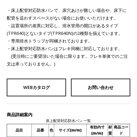
・床上配管対応防水パンで、床穴あけが難しい場合や、床下に
配管を這わすスペースがない場合にお使いいただけます。
・設置場所の差異に対応し、排水管用の開口があるタイプ
(TPR640)とないタイプ(TPR640N)の2種類を揃えています。
・専用排水トラップが同梱されております。
・床上配管対応防水パンはフレキ同梱に対応しております。
(受注時にご要望頂いた場合に限ります。フレキ単体でのご注
文は承っておりません。)
WEBカタログ
お問い合わせ
商品詳細案内
床上配管対応防水パン 一覧
有効内寸
材
商品コー
品目
品番
色
サイズ(m/m)
(m/m)
質
ド