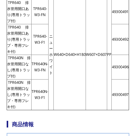
TPR640 排
水管用開口あ
TPR640-
49300491
り(専用トラッ
W3-FN
プ付)
TPR640 排
水管用開口あ
TPR640-
ニ
り(専用トラッ
49300492
W3-F1
ュ
プ・専用フレ
ー
キ付)
ホ
W640×D640×H180
W607×D607
PP
TPR640N 排
ワ
水管用開口な
TPR640N-
イ
49300496
し(専用トラッ
W3-FN
ト
プ付)
TPR640N 排
水管用開口な
TPR640N-
し(専用トラッ
49300497
W3-F1
プ・専用フレ
キ付)
商品情報