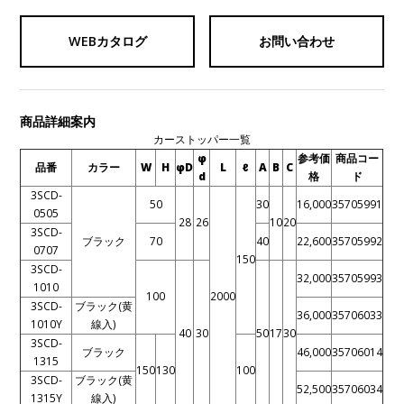
WEBカタログ
お問い合わせ
商品詳細案内
カーストッパー一覧
φ
参考価
商品コー
品番
カラー
W
H
φD
L
ℓ
A
B
C
d
格
ド
3SCD-
50
30
16,000
35705991
0505
28
26
10
20
3SCD-
ブラック
70
40
22,600
35705992
0707
150
3SCD-
32,000
35705993
1010
100
2000
3SCD-
ブラック(黄
36,000
35706033
1010Y
線入)
40
30
50
17
30
3SCD-
ブラック
46,000
35706014
1315
150
130
100
3SCD-
ブラック(黄
52,500
35706034
1315Y
線入)