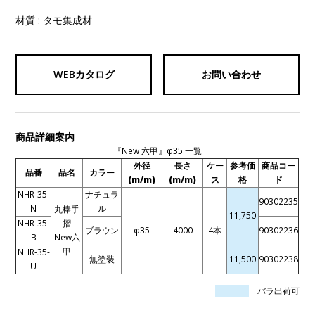
材質 : タモ集成材
WEBカタログ
お問い合わせ
商品詳細案内
『New 六甲』φ35 一覧
外径
長さ
ケー
参考価
商品コー
品番
品名
カラー
(m/m)
(m/m)
ス
格
ド
NHR-35-
ナチュラ
90302235
N
ル
丸棒手
11,750
NHR-35-
摺
ブラウン
φ35
4000
4本
90302236
B
New六
甲
NHR-35-
無塗装
11,500
90302238
U
バラ出荷可