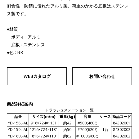
耐食性・防錆に優れたアルミ製、荷重のかかる底板はステンレ
ス製です。
●材質
ボディ : アルミ
底板 : ステンレス
●色 : BR
WEBカタログ
お問い合わせ
商品詳細案内
トラッシュステーション一覧
品番
サイズ(m/m)
重量(kg)
容量
ケース
商品コード
YD-158L-AL
916×724×1131
約42
#500(460ℓ)
84302001
YD-159L-AL
1216×724×1131
約50
#700(620ℓ)
1台
84302002
YD-160L-AL
1816×724×1131
約62
#1000(960ℓ)
84302003